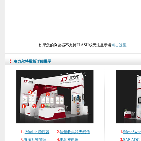
如果您的浏览器不支持FLASH或无法显示请
点击这里
凌力尔特展板详细展示
1.
μModule 稳压器
2.
能量收集和无线传
1.
Silent Swit
3.
电源系统管理
感器网络
4.
电池充电器
3.
SAR ADC