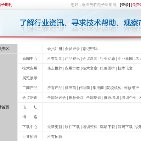
电子期刊
您好，欢迎光临电子应用网！
[登录]
[免费
员专区
会员注册
|
会员登录
|
忘记密码
新闻中心
所有新闻
|
产品资讯
|
会议新闻
|
行业动态
|
企业新闻
|
名
技术应用
热点推荐
|
应用方案
|
技术文章
|
维修维护
|
技术论文
展览展示
厂商产品
所有产品
|
供应商
|
代理商
|
集成商
|
院校机构
|
维修维护
会议培训
全部研讨会
|
推荐会议
|
全部培训
|
推荐培训
|
培训企业
|
站首页
论 坛
博 客
下载中心
最新更新
|
软件下载
|
培训资料
|
驱动下载
|
源码下载
|
说
行业招聘
所有招聘