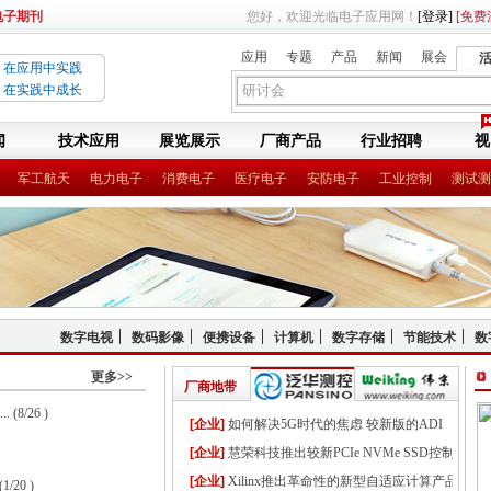
电子期刊
您好，欢迎光临电子应用网！
[登录]
[免费
应用
专题
产品
新闻
展会
在应用中实践
在实践中成长
闻
技术应用
展览展示
厂商产品
行业招聘
视
军工航天
电力电子
消费电子
医疗电子
安防电子
工业控制
测试测
数字电视
数码影像
便携设备
计算机
数字存储
节能技术
数
更多>>
厂商地带
.
(8/26 )
[企业]
如何解决5G时代的焦虑 较新版的ADI
RadioVerse能给你答案
[企业]
慧荣科技推出较新PCIe NVMe SSD控制
芯片，超高性能表现引领主流巿场
[企业]
Xilinx推出革命性的新型自适应计算产品
(1/20 )