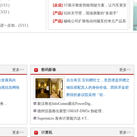
(1/13 )
[企业]
ST展示整套智能驾驶方案，让汽车更安
(5/22 )
全、环保、智能
[产品]
玩转关节臂，现场测量的“多面手”
[产品]
穆格公司扩展电动伺服泵控单元产品系
一步加...
(5/13 )
列，提供更多尺寸和技术选项
更多>>
数码影像
更多>>
业发展风向
自古有言:宝剑赠壮士，意思便是所赠之
电视信息网络
物应搭配其人的身份价值。西班牙金碧
辉煌的参议院采用「轻...
..
新汉将在InfoComm展出PowerDig...
德州仪器推出新型 OMAP-DM5x 协处理...
Supermicro 发布计算能力达 4 T...
更多>>
计算机
更多>>