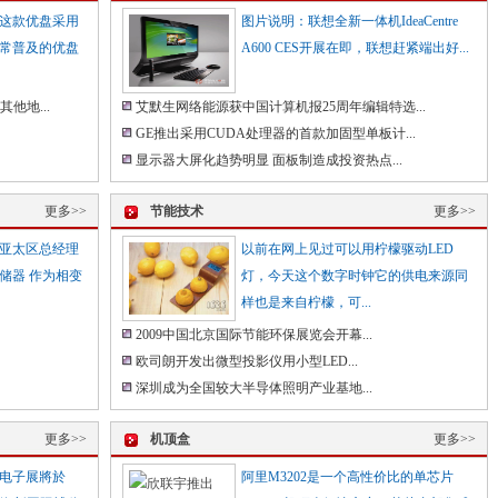
 这款优盘采用
图片说明：联想全新一体机IdeaCentre
常普及的优盘
A600 CES开展在即，联想赶紧端出好...
他地...
艾默生网络能源获中国计算机报25周年编辑特选...
GE推出采用CUDA处理器的首款加固型单板计...
显示器大屏化趋势明显 面板制造成投资热点...
更多>>
节能技术
更多>>
亚太区总经理
以前在网上见过可以用柠檬驱动LED
储器 作为相变
灯，今天这个数字时钟它的供电来源同
样也是来自柠檬，可...
2009中国北京国际节能环保展览会开幕...
欧司朗开发出微型投影仪用小型LED...
深圳成为全国较大半导体照明产业基地...
更多>>
机顶盒
更多>>
电子展將於
阿里M3202是一个高性价比的单芯片