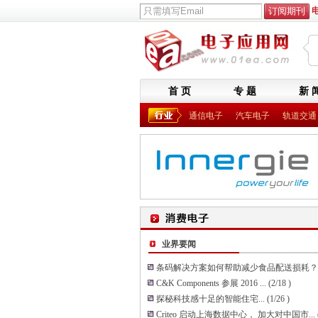
首 页
专 题
新 
通信电子
汽车电子
轨道交通
业界要闻
条码解决方案如何帮助减少食品配送损耗？..
C&K Components 参展 2016 ...
(2/18 )
探秘科技感十足的智能住宅...
(1/26 )
Criteo 启动上海数据中心， 加大对中国市...