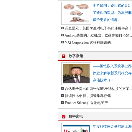
图片说明：硬币式的U盘
了硬币的造型。为本已非
赋予更多的情趣。...
调查显示，英国学生对电子书的使用率高于其
Android装置的开发挑战：软硬体如何巧妙...
VXi Corporation 选择科胜讯的...
数字存储
——恒忆嵌入系统事业部
徐宏来解读新系列相变存
存储技术（PC...
台达电子提出由两张A3电子纸粘接的方案...
持续技术创新，演绎集群存储...
Frontier Silicon在香港电子产...
数字家电
年度科技盛会慕尼黑上海