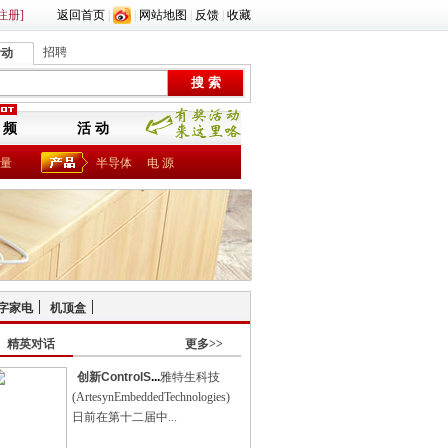
注册]
返回首页
|
|
网站地图
|
反馈
|
收藏
招聘
活动
 频
活 动
量
半导体
电 源
字家电
机顶盒
精英对话
更多>>
创新ControlS
...
雅特生科技
(ArtesynEmbeddedTechnologies)
日前在第十二届中...