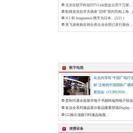
北京欣联宇科技DTVLink萤盒点亮千万家...
欧姆龙首款开关插座“启缔”系列亮相上海...
JCI 和 Imagination 携手为日本...
(5/21 )
英飞凌收购在韩合资企业全部已发行股份，进
数字电视
在业内享有“中国广电行
标”之称的中国国际广播
展览会（CCBN2010...
普利司通全面展开电子书籍终端用电子纸业务.
友达全系列液晶显示新品隆重登场Display...
LG推出顶级55吋液晶电视...
便携设备