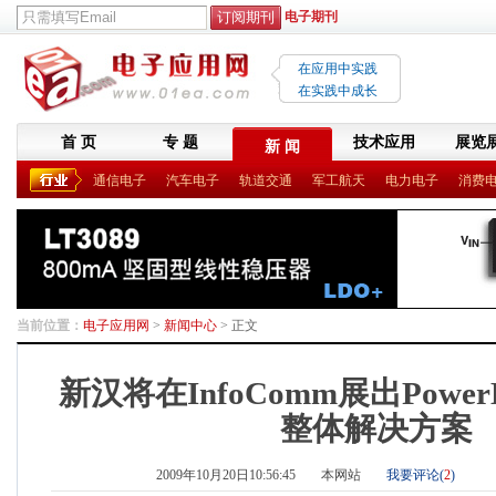
电子期刊
在应用中实践
在实践中成长
首 页
专 题
技术应用
展览
新 闻
通信电子
汽车电子
轨道交通
军工航天
电力电子
消费
当前位置：
电子应用网
>
新闻中心
> 正文
新汉将在InfoComm展出Power
整体解决方案
2009年10月20日10:56:45
本网站
我要评论(
2
)