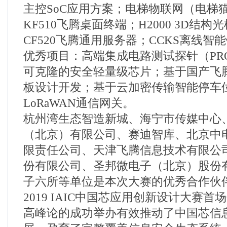
主控SoC应用方案；电梯物联网（电梯
KF510飞腾桌面终端；H2000 3D结
CF520飞腾通用服务器；CCKS离线智
优秀项目：高端集成电路测试探针（PRO
可克隆的安全轻量级芯片；基于国产飞腾 
板设计开发；基于云加密传输智能停车
LoRaWAN通信网关。
杭州湾生态智造新城、海宁市传媒中心
（北京）有限公司、赛迪智库、北京中
限责任公司、天津飞腾信息技术有限公
份有限公司、圣邦微电子（北京）股份
子六所等单位是本次大赛的优秀合作伙
2019 IAIC中国芯应用创新设计大赛
高峰论的成功举办有效推动了中国芯信