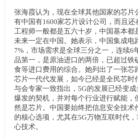
张海霞认为，现在全球其他国家的芯片
有中国有1600家芯片设计公司，而且
工程师一般都是五六十岁，中国基本都
未来一定在中国。她表示，中国集成电
7%，市场需求是全球三分之一，连续6
品第一，是原油进口的两倍，已超过铁
食等进口费用的综合。她列出了一张芯
芯片一代代发展，如今已经是全民芯时
与会专家一致指出，5G的发展已经变
爆发的契机，并对每个行业进行赋能，
然是芯片。中国要始终把信息安全技术
的核心选项，尤其在5G万物互联时代
心技术。