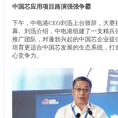
中国芯应用项目路演强强争霸
下午，中电港CEO刘迅上台致辞，大赛
幕。刘迅介绍，中电港组建了一支精兵
推广团队，对蓬勃兴起的中国芯企业提
培育更适合中国芯发展的生态系统，打
心竞争力。