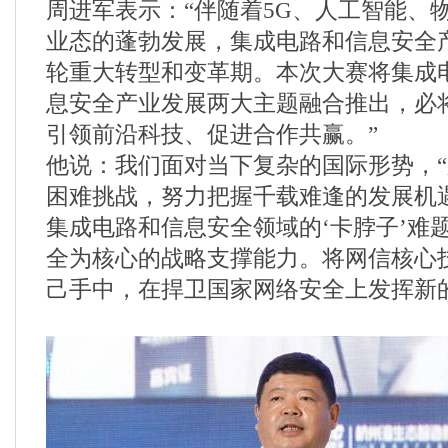
周进军表示：“伴随着5G、人工智能、
业态的蓬勃发展，集成电路和信息安全
轮重大转型和变革期。本次大赛将集成
息安全产业发展两大主题融合推出，必
引领前沿科技、促进合作共赢。”
他说：我们面对当下复杂的国际形势，
困难挑战，努力把握千载难逢的发展机
集成电路和信息安全领域的‘卡脖子’难
全为核心的战略支撑能力。将网信核心
己手中，在捍卫国家网络安全上发挥新