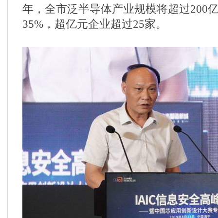
年，全市泛半导体产业规模将超过200
35%，超亿元企业超过25家。