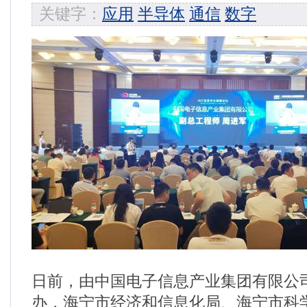
关键字：
应用
半导体
通信
数字
日前，由中国电子信息产业集团有限公
办，海宁市经济和信息化局、海宁市科