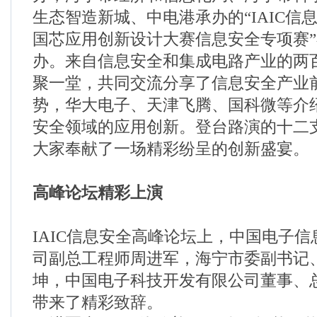
生态智造新城、中电港承办的“IAIC信
国芯应用创新设计大赛信息安全专项赛
办。来自信息安全和集成电路产业的两
聚一堂，共同交流分享了信息安全产业
势，华大电子、天津飞腾、国科微等介
安全领域的应用创新。登台路演的十二
大家奉献了一场精彩纷呈的创新盛宴。
高峰论坛精彩上演
IAIC信息安全高峰论坛上，中国电子
司副总工程师周进军，海宁市委副书记
坤，中国电子科技开发有限公司董事、
带来了精彩致辞。