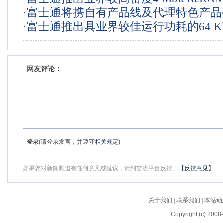
电子展
·
富士通将携自有产品线及代理特色产品
品
·
富士通推出具业界较佳运行功耗的64 Kbi
Elexcon 2016
网友评论：
登录
(请登录发言，并遵守
相关规定
)
如果您对新闻频道有任何意见或建议，请到交流平台反馈。
【反馈意见】
关于我们
|
联系我们
|
本站动
Copyright (c) 2008