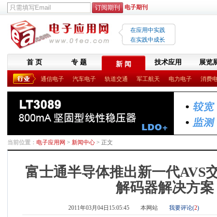
电子期刊
在应用中实践
在实践中成长
首 页
专 题
技术应用
展览
新 闻
通信电子
汽车电子
轨道交通
军工航天
电力电子
消费
当前位置：
电子应用网
>
新闻中心
> 正文
富士通半导体推出新一代AVS
解码器解决方案
2011年03月04日15:05:45
本网站
我要评论(
2
)