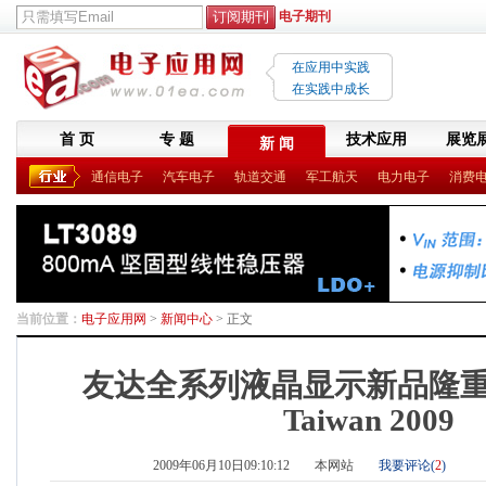
电子期刊
在应用中实践
在实践中成长
首 页
专 题
技术应用
展览
新 闻
通信电子
汽车电子
轨道交通
军工航天
电力电子
消费
当前位置：
电子应用网
>
新闻中心
> 正文
友达全系列液晶显示新品隆重登场
Taiwan 2009
2009年06月10日09:10:12
本网站
我要评论(
2
)