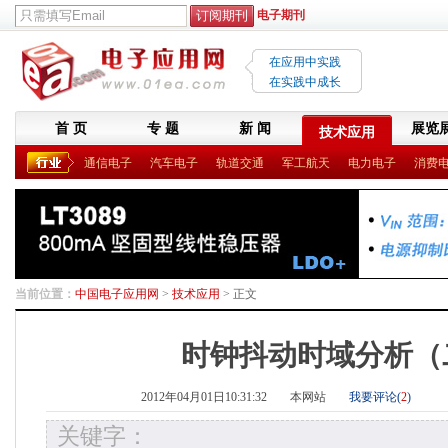
电子期刊
在应用中实践
在实践中成长
首 页
专 题
新 闻
展览
技术应用
通信电子
汽车电子
轨道交通
军工航天
电力电子
消费
当前位置：
中国电子应用网
>
技术应用
> 正文
时钟抖动时域分析（
2012年04月01日10:31:32
本网站
我要评论(
2
)
关键字：