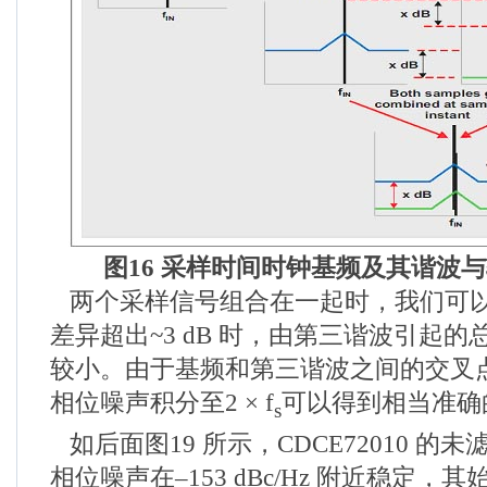
图
16
采样时间时钟基频及其谐波与
两个采样信号组合在一起时，我们可
差异超出~3 dB 时，由第三谐波引起
较小。由于基频和第三谐波之间的交叉点为
相位噪声积分至2 × f
可以得到相当准确
s
如后面图19 所示，CDCE72010 的未滤
相位噪声在–153 dBc/Hz 附近稳定，其始