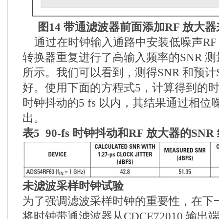
图
14
带通滤波器前面添加
RF
放大器
通过在时钟输入通路中安装低噪声RF
转换器重复进行了高输入频率的SNR 测
所示。我们可以看到，测得SNR 和预计S
好。使用下面的方程式5，计算得到的时钟
时钟抖动的5 fs 以内，其结果通过相
出。
表
5
90-fs
时钟抖动和
RF
放大器的
SNR
未滤波采样时钟试验
为了强调滤波采样时钟的重要性，在下
将时钟带通滤波器从CDCE72010 输出