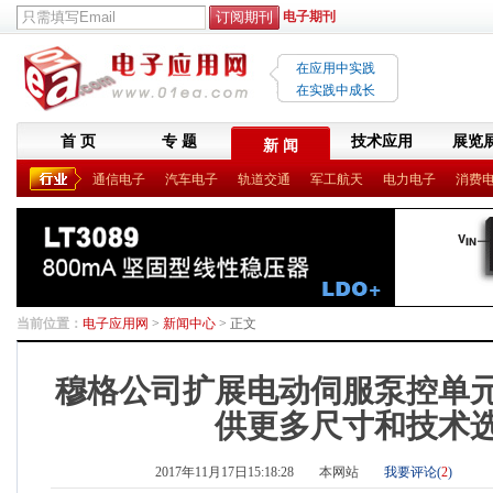
电子期刊
在应用中实践
在实践中成长
首 页
专 题
技术应用
展览
新 闻
通信电子
汽车电子
轨道交通
军工航天
电力电子
消费
当前位置：
电子应用网
>
新闻中心
> 正文
穆格公司扩展电动伺服泵控单
供更多尺寸和技术
2017年11月17日15:18:28
本网站
我要评论(
2
)