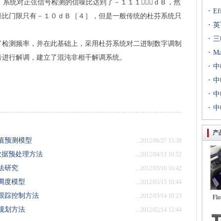
）系统对正弦信号检测的信噪比达到了－１１１４６ｄＢ，然
·
E
噪比门限只有－１０ｄＢ［４］，但是一般传统的杜芬系统只
·
出T
英
·
到二
三
了检测频率，并在此基础上，采用杜芬系统对二进制数字调制
·
专场
M
号进行解调，建立了混沌非相干解调系统。
·
扇出
中
·
用等
利交
中
·
京新
中
·
统成
中
评研
产
值预测模型
...2012/06/27 15:39
数据预处理方法
...2012/04/13 10:52
法研究
...2012/03/16 16:42
调度模型
...2012/03/15 10:44
跟踪控制方法
...2012/03/14 10:23
Fl
规划方法
...2012/02/14 12:44
自