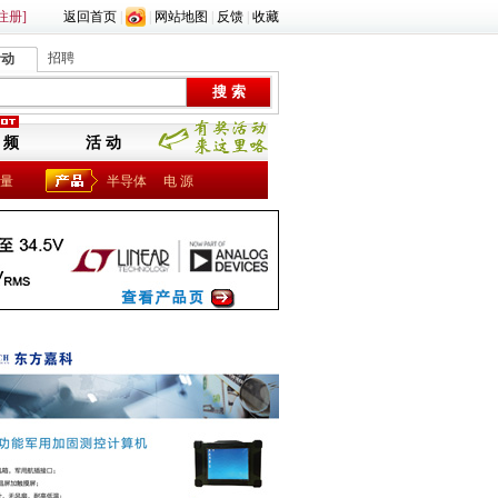
注册]
返回首页
|
|
网站地图
|
反馈
|
收藏
招聘
活动
 频
活 动
量
半导体
电 源