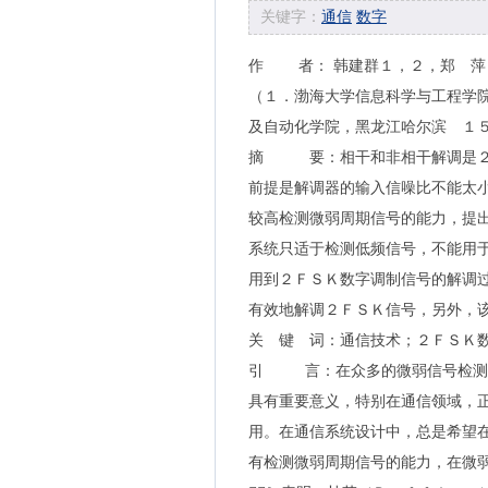
关键字：
通信
数字
作 者： 韩建群１，２，郑 萍
（１．渤海大学信息科学与工程学
及自动化学院，黑龙江哈尔滨 １
摘 要：相干和非相干解调是２
前提是解调器的输入信噪比不能太
较高检测微弱周期信号的能力，提
系统只适于检测低频信号，不能用
用到２ＦＳＫ数字调制信号的解调
有效地解调２ＦＳＫ信号，另外，
关 键 词：通信技术；２ＦＳＫ
引 言：在众多的微弱信号检测中
具有重要意义，特别在通信领域，
用。在通信系统设计中，总是希望
有检测微弱周期信号的能力，在微