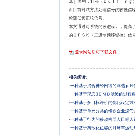
３］表明，杜芬（Ｄｕｆｆｉｎｇ
而目前时域方法处理信号的较低信
检测低频正弦信号。
本文通过对系统的改进设计，提高
的２ＦＳＫ（二进制频移键控）信
登录网站后可下载文件
相关阅读:
·
一种基于混合神经网络的浮选ｐＨ
·
一种基于形态ＥＭＤ滤波的过程
·
一种基于多目标评价的优化设定方
·
一种基于单元分类的钢铁企业煤气
·
一种基于行为的移动机器人目标人
·
一种基于离散化位姿的月球车运动