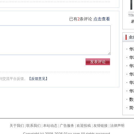
已有
2
条评论
点击查看
Tri
企
·
华
·
一）
华
·
（篇
华
·
华
到交流平台反馈。
【反馈意见】
·
华
·
（篇
华
·
列（
数
·
简
关于我们
|
联系我们
|
本站动态
|
广告服务
|
欢迎投稿
|
友情链接
|
法律声明