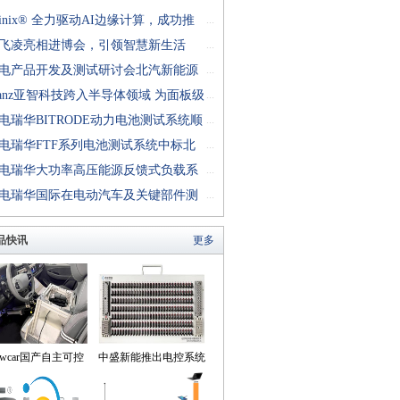
finix® 全力驱动AI边缘计算，成功推
...
rion™ T20 FPGA样品, 同时将产品扩展
飞凌亮相进博会，引领智慧新生活
...
十万逻辑单元的T200 FPGA
电产品开发及测试研讨会北汽新能源
...
成功举行
anz亚智科技跨入半导体领域 为面板级
...
型封装提供化学湿制程、涂布及激光应
电瑞华BITRODE动力电池测试系统顺
...
生产设备解决方案
付北汽新能源
电瑞华FTF系列电池测试系统中标北
...
能源汽车股份有限公司
电瑞华大功率高压能源反馈式负载系
...
功交付中电熊猫
电瑞华国际在电动汽车及关键部件测
...
讨会上演绎先进测评技术
品快讯
更多
owcar国产自主可控
中盛新能推出电控系统
动驾驶机器人来到我
控制器BOB集成断线