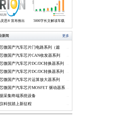
们身边
盒产品
易灵思® 宣布推出
5000字长文解读车载
on® Titanium FPGA
USB供电的方方面面
业新闻
更多
系列
芯微国产汽车芯片门电路系列（篇
...
芯微国产汽车芯片CAN收发器系列
...
一）
芯微国产汽车芯片DC/DC转换器系列
...
芯微国产汽车芯片DC/DC转换器系列
...
芯微国产汽车芯片运算放大器系列
...
一）
芯微国产汽车芯片MOSFET 驱动器系
...
篇一）
据采集终端系统设备
...
仪科技踏上新征程
...