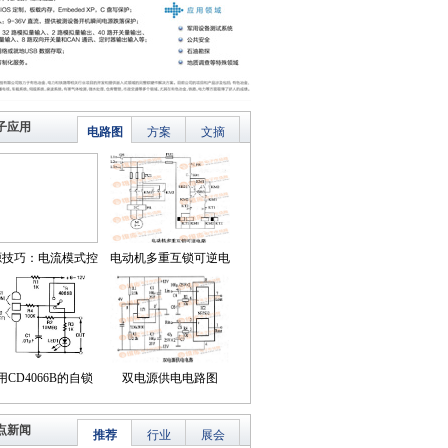
子应用
电路图
方案
文摘
源技巧：电流模式控
电动机多重互锁可逆电
简化了对降压LED稳
路
压器的补偿
用CD4066B的自锁
双电源供电电路图
式触摸开关电路
点新闻
推荐
行业
展会