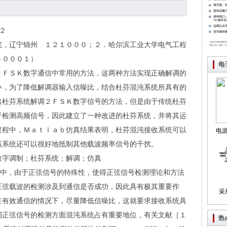
２
院，辽宁锦州 １２１０００；２．哈尔滨工业大学电气工程
５０００１）
电
ＦＳＫ数字通信中常用的方法，这两种方法实现正确解调的
小，为了降低解调器输入信噪比，结合杜芬混沌系统所具有的
出杜芬系统解调２ＦＳＫ数字信号的方法，但是由于传统杜芬
于检测高频信号，因此建立了一种改进的杜芬系统，并将其运
过程中，Ｍａｔｌａｂ仿真结果表明，杜芬混沌接收系统可以
电
该系统还可以很好地抵制其他载波频率信号的干扰。
制
数字调制；杜芬系统；解调；仿真
，由于正弦信号的特殊性，使得正弦信号检测理论和方法
正弦载波的检测涉及到通信是否成功，因此具有极其重要作
采
在有效通信的情况下，尽量降低信噪比，这就要求接收系统具
弱正弦信号的检测方面混沌系统占有重要地位，有关文献［１
热