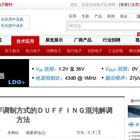
电子期刊
您好，欢迎光临电子应用网！
[登录]
[免费
应用
专题
产品
新闻
展会
在应用中实践
在实践中成长
闻
展览展示
厂商产品
行业招聘
视
技术应用
军工航天
电力电子
消费电子
医疗电子
安防电子
工业控制
测试测
字调制方式的ＤＵＦＦＩＮＧ混沌解调
方法
T
T
7
本网站
我要评论(
2
)
字号：
T
|
|