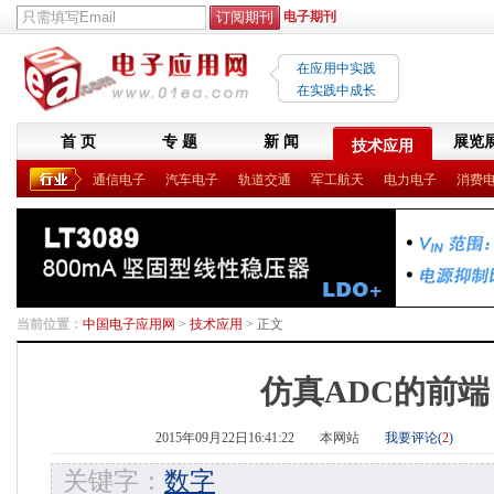
电子期刊
在应用中实践
在实践中成长
首 页
专 题
新 闻
展览
技术应用
通信电子
汽车电子
轨道交通
军工航天
电力电子
消费
当前位置：
中国电子应用网
>
技术应用
> 正文
仿真ADC的前端
2015年09月22日16:41:22
本网站
我要评论(
2
)
关键字：
数字