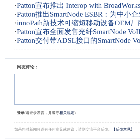
·
Patton宣布推出 Interop with BroadWo
中部署Patton VoIP CPE
·
Patton推出SmartNode ESBR：为中
理，其VoIP CPE 为运营商带来竞争优势
·
innoPath新技术可缩短移动设备OEM
实惠型VoIP边界控制器
·
Patton宣布全面发售光纤SmartNode V
上市时间
·
Patton交付带ADSL接口的SmartNode Vo
由器IAD
网友评论：
登录
(请登录发言，并遵守
相关规定
)
如果您对新闻频道有任何意见或建议，请到交流平台反馈。
【反馈意见】