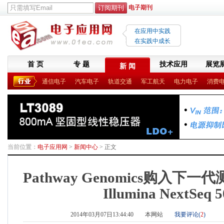
电子期刊
在应用中实践
在实践中成长
首 页
专 题
技术应用
展览
新 闻
通信电子
汽车电子
轨道交通
军工航天
电力电子
消费
当前位置：
电子应用网
>
新闻中心
> 正文
Pathway Genomics购入下
Illumina NextSeq 5
2014年03月07日13:44:40
本网站
我要评论(
2
)