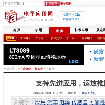
电子期刊
在应用中实践
在实践中成长
首 页
专 题
技术应用
展览
新 闻
通信电子
汽车电子
轨道交通
军工航天
电力电子
消费
当前位置：
电子应用网
>
新闻中心
> 正文
支持先进应用，运放推
2018年02月08日11:32:19
本网站
我要评论(
2
)
关键字：
应用
汽车
电源
传感器
可靠