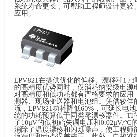
系统寿命更长，可帮助工程师设计更轻
应用。
LPV821
在提供优化的偏移、漂移和
1 / f
的高精度优势同时，仅消耗纳安级电源
对高精度和低功耗都有严格要求的应用
测器、现场变送器和电池组。凭借较佳
流，
LPV821
功耗降低
60%
，可延长电池
统的功耗预算低于同类零漂移器件。
TI
了
10
μ
V
的低初始失调电压和
0.02
μ
V/
°
C
消除了温度漂移和闪烁噪声，使工程师
流精度和动态误差校正。此外，自校准