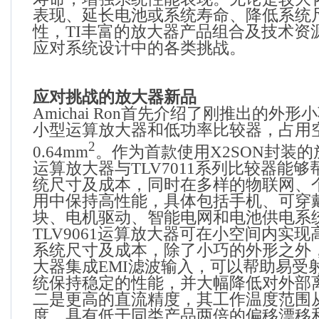
表现、延长电池或系统寿命、降低系统
性，
TI
丰富的放大器产品组合及技术资
应对系统设计中的各类挑战。
应对挑战的放大器新品
Amichai Ron
首先介绍了刚推出的外形小
小型运算放大器和低功率比较器，占用
2
0.64mm
。作为首款使用
X2SON
封装的
运算放大器与
TLV7011
系列比较器能够
统尺寸及成本，同时在多样的物联网、
用中保持高性能，具体包括手机、可穿
块、电机驱动、智能电网和电池供电系
TLV9061
运算放大器可在小空间内实现
系统尺寸及成本，除了小巧的外形之外
大器集成
EMI
滤波输入，可以帮助易受
统保持稳定的性能，并大幅降低对外部
二是更高的直流精度，其工作温度范围
度，具有低于同类产品两倍的偏移漂移