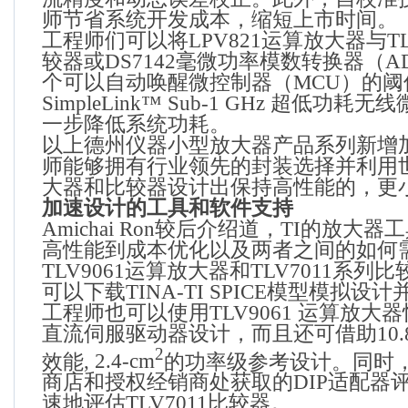
师节省系统开发成本，缩短上市时间。
工程师们可以将
LPV821
运算放大器与
T
较器或
DS7142
毫微功率模数转换器（
A
个可以自动唤醒微控制器（
MCU
）的阈
SimpleLink
™
Sub-1 GHz
超低功耗无线
一步降低系统功耗。
以上德州仪器小型放大器产品系列新增
师能够拥有行业领先的封装选择并利用
大器和比较器设计出保持高性能的，更
加速设计的工具和软件支持
Amichai Ron
较后介绍道，
TI
的放大器工
高性能到成本优化以及两者之间的如何
TLV9061
运算放大器和
TLV7011
系列比
可以下载
TINA-TI SPICE
模型模拟设计
工程师也可以使用
TLV9061
运算放大器
直流伺服驱动器设计，而且还可借助
10
2
效能
, 2.4-cm
的功率级参考设计。同时
商店和授权经销商处获取的
DIP
适配器
速地评估
TLV7011
比较器。