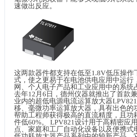
速做出反应。
这两款器件都支持在低至
1.8V
低压操作
式，使之更易于在电池供电应用中运行
网、个人电子产品和工业应用中的系统
去年
12
月
6
日，德州仪器就推出了首款
业内的超低电源电流运算放大器
LPV821
移、毫微功率运算放大器，具有出色的
帮助工程师获得极高的直流精度，且功
件低
60%
。
LPV821
设计用于高精密应
点、家庭和工厂自动化设备以及便携式
低功耗放大器产品系列中的较新产品，