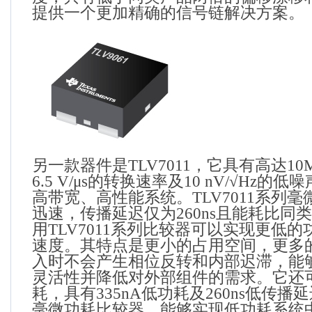
提供一个更加精确的信号链解决方案。
另一款器件是
TLV7011
，它具有高达
10
6.5 V/μs
的转换速率及
10 nV/
√
Hz
的低噪
高带宽、高性能系统。
TLV7011
系列毫
迅速，传播延迟仅为
260ns
且能耗比同类
用
TLV7011
系列比较器可以实现更低的
速度。其特点是更小的占用空间，更多
入时不会产生相位反转和内部迟滞，能
灵活性并降低对外部组件的需求。它还
耗，具有
335nA
低功耗及
260ns
低传播延
毫微功耗比较器，能够实现低功耗系统