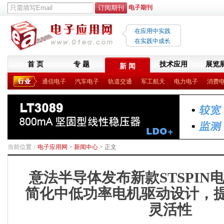
电子期刊
在应用中实践
在实践中成长
首 页
专 题
技术应用
展览
新 闻
通信电子
汽车电子
轨道交通
军工航天
电力电子
消费
当前位置：
电子应用网
>
新闻中心
> 正文
意法半导体发布新款STSPIN
简化中低功率电机驱动设计，
灵活性