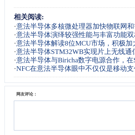
相关阅读:
·
意法半导体多核微处理器加快物联网和
·
意法半导体演绎较强性能与丰富功能双
创新
·
意法半导体解读8位MCU市场，积极加
·
意法半导体STM32WB实现片上无线通
诺提供超值产品
·
意法半导体与Biricha数字电源合作，在S
超低功耗
·
NFC在意法半导体眼中不仅仅是移动支
MCU中部署数字电源
网友评论：