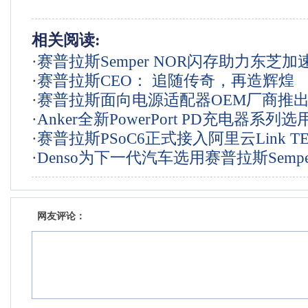
相关阅读:
·
赛普拉斯Semper NOR闪存助力东芝
·
赛普拉斯CEO： 追随传奇，再造辉煌
一代ADAS
·
赛普拉斯面向电源适配器OEM厂商推
·
Anker全新PowerPort PD充电器系列
成的USB-C充电器解决方案，进一步巩固
·
赛普拉斯PSoC6正式接入阿里云Link T
斯USB-C控制器
位
·
Denso为下一代汽车选用赛普拉斯Semp
联网应用的安全设计
存储器
网友评论：