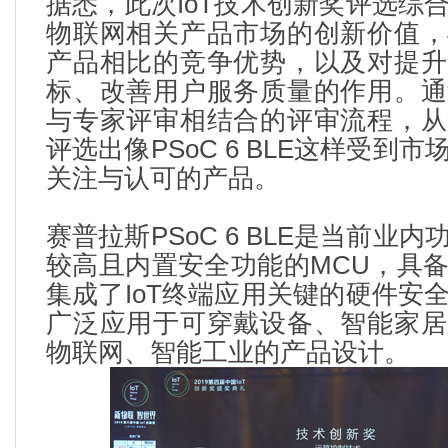
据悉，此次
IoT
技术创新奖评选综
物联网相关产品市场的创新价值，
产品相比的竞争优势，以及对提升
标、改善用户服务质量的作用。通
与专家评审相结合的评审流程，从
评选出像
PSoC 6 BLE
这样受到市
关注与认可的产品。
赛普拉斯
PSoC 6 BLE
是当前业内
较高且内置安全功能的
MCU
，具
集成了
IoT
终端应用关键的硬件安
广泛应用于可穿戴设备、智能家居
物联网、智能工业的产品设计。