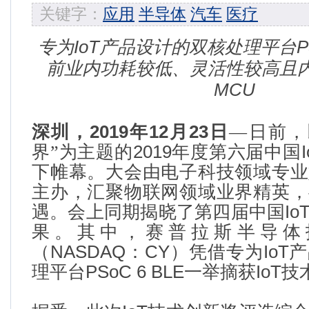
关键字：
应用
半导体
汽车
医疗
专为
IoT
产品设计的双核处理平台
P
前业内功耗较低、灵活性较高且
MCU
深圳，
2019
年
12
月
23
日
—日前，
界”为主题的
2019
年度第六届中国
下帷幕。大会由电子科技领域专业
主办，汇聚物联网领域业界精英，
遇。会上同期揭晓了第四届中国
Io
果。其中，
赛普拉斯半导体
（
NASDAQ
：
CY
）凭借专为
IoT
产
理平台
PSoC 6 BLE
一举摘获
IoT
技