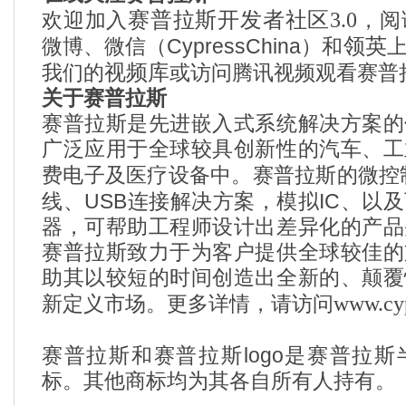
赛普拉斯开发者社区
3.0
欢迎加入
，
阅
CypressChina
领英
微博
、微信（
）和
视频库
我们的
或访问
腾讯视频
观看赛普
关于赛普拉斯
赛普拉斯是先进嵌入式系统解决方案的
广泛应用于全球较具创新性的汽车、工
费电子及医疗设备中。赛普拉斯的微控
USB
IC
线、
连接解决方案，模拟
、以及
器，可帮助工程师设计出差异化的产品
赛普拉斯致力于为客户提供全球较佳的
助其以较短的时间创造出全新的、颠覆
www.cy
新定义市场。更多详情，请访问
logo
赛普拉斯和赛普拉斯
是赛普拉斯
标。其他商标均为其各自所有人持有。