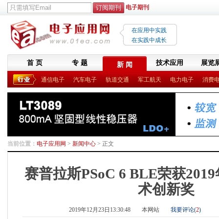
电子期刊
在应用中实践
在实践中成长
首 页
专 题
技术应用
展览
新 闻
通信电子
汽车电子
轨道交通
军工航天
电力电子
消费
当前位置：
电子应用网
>
新闻中心
> 正文
赛普拉斯PSoC 6 BLE荣获201
术创新奖
2019年12月23日13:30:48
本网站
我要评论(
2
)