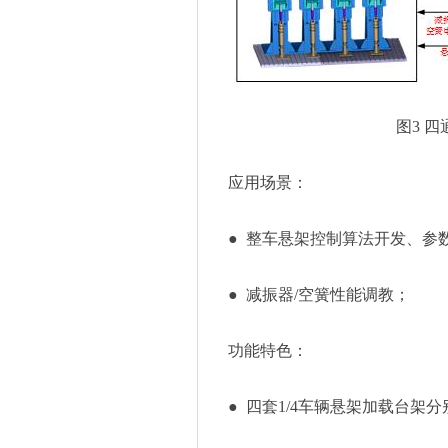
图3 
应用场景：
● 整车悬架控制算法开发、参
● 减振器/空簧性能调教；
功能特色：
● 四套1/4车辆悬架加载台架