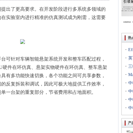
期提出了更高要求。在开发阶段进行多系统多领域的
的在实验室内进行精准的仿真测试成为刚需，这需要
。
热
·
E
·
出T
英
平台可针对车辆智能悬架系统开发和整车匹配过程，
·
到二
三
ECU硬件在环仿真、悬架实物硬件在环仿真、整车悬架
·
专场
M
台具有多功能快速切换，各个功能之间可共享参数，
·
扇出
中
间的反复拆装和调试，因此可极大地提供工作效率，
·
用等
利交
中
能单一台架的重复部分，节省费用和占地面积。
·
京新
中
·
统成
中
评研
产