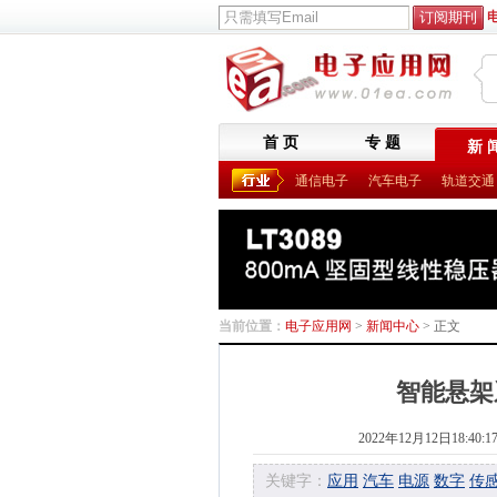
首 页
专 题
新 
通信电子
汽车电子
轨道交通
当前位置：
电子应用网
>
新闻中心
> 正文
智能悬架
2022年12月12日18:40:1
关键字：
应用
汽车
电源
数字
传