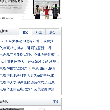
点新闻
推荐
行业
展会
finix® 全力驱动AI边缘计算，成功推
...
rion™ T20 FPGA样品, 同时将产品扩展
飞凌亮相进博会，引领智慧新生活
...
十万逻辑单元的T200 FPGA
电产品开发及测试研讨会北汽新能源
...
成功举行
anz亚智科技跨入半导体领域 为面板级
...
型封装提供化学湿制程、涂布及激光应
电瑞华BITRODE动力电池测试系统顺
...
生产设备解决方案
付北汽新能源
电瑞华FTF系列电池测试系统中标北
...
能源汽车股份有限公司
电瑞华大功率高压能源反馈式负载系
...
功交付中电熊猫
电瑞华国际在电动汽车及关键部件测
...
讨会上演绎先进测评技术
品快讯
更多