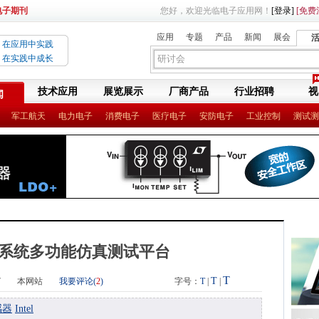
电子期刊
您好，欢迎光临电子应用网！
[登录]
[免费
应用
专题
产品
新闻
展会
在应用中实践
在实践中成长
技术应用
展览展示
厂商产品
行业招聘
视
闻
军工航天
电力电子
消费电子
医疗电子
安防电子
工业控制
测试测
系统多功能仿真测试平台
T
T
7
本网站
我要评论(
2
)
字号：
T
|
|
感器
Intel