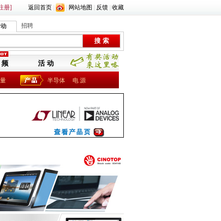
注册]
返回首页
|
|
网站地图
|
反馈
|
收藏
招聘
活动
 频
活 动
量
半导体
电 源