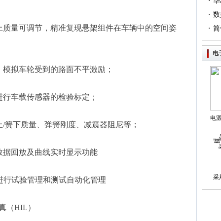
·
（篇
华
·
列（
数
上质量可调节，精准复现悬架组件在车辆中的空间姿
·
简
电
，模拟车轮受到的路面不平激励；
进行车载传感器的检验标定；
电
上/簧下质量、弹簧刚度、减震器阻尼等；
制
数据回放及曲线实时显示功能
采
tStand进行试验管理和测试自动化管理
真（HIL）