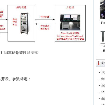
Fl
自
1 1/4车辆悬架性能测试
Tri
企
·
华
算法开发、参数标定；
·
一）
华
·
（篇
华
·
华
·
华