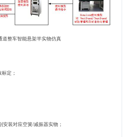
四通道整车智能悬架半实物仿真
数标定；
分别安装对应空簧/减振器实物；