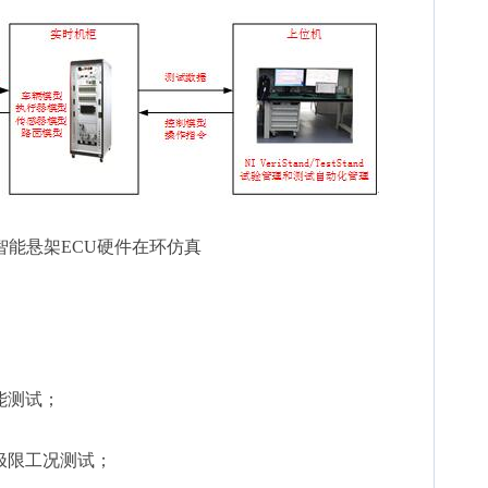
 智能悬架ECU硬件在环仿真
能测试；
、极限工况测试；