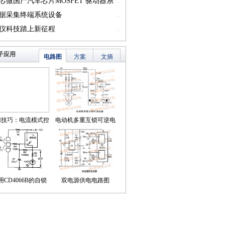
一）
芯微国产汽车芯片MOSFET 驱动器系
...
篇一）
据采集终端系统设备
...
仪科技踏上新征程
...
子应用
电路图
方案
文摘
源技巧：电流模式控
电动机多重互锁可逆电
简化了对降压LED稳
路
压器的补偿
用CD4066B的自锁
双电源供电电路图
式触摸开关电路