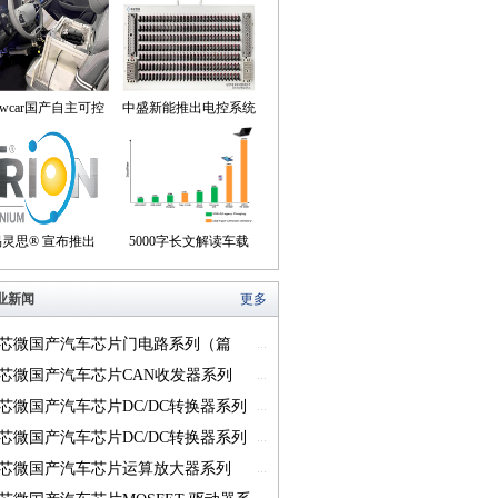
owcar国产自主可控
中盛新能推出电控系统
动驾驶机器人来到我
控制器BOB集成断线
们身边
盒产品
易灵思® 宣布推出
5000字长文解读车载
on® Titanium FPGA
USB供电的方方面面
业新闻
更多
系列
芯微国产汽车芯片门电路系列（篇
...
芯微国产汽车芯片CAN收发器系列
...
一）
芯微国产汽车芯片DC/DC转换器系列
...
芯微国产汽车芯片DC/DC转换器系列
...
芯微国产汽车芯片运算放大器系列
...